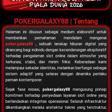
POKERGALAXY88 | Tentang
Halaman ini disusun sebagai medium elaboratif untuk
memberikan pemahaman mendalam mengenai
pokergalaxy88
, sebuah lanskap hiburan digital yang
dirancang bagi individu dengan kecenderungan eksploratif
terhadap pengalaman slot online dalam atmosfer yang
terkurasi, stabil, dan minim friksi. Keberadaan kami
melampaui sekadar identitas, melainkan berfungsi sebagai
sistem adaptif yang selaras dengan dinamika perilaku
pemain kontemporer.
Sejak fase inisiasi,
pokergalaxy88
mengusung prinsip
komitmen terhadap penyediaan layanan slot online yang
berlandaskan integritas operasional. Seluruh infrastruktur
dikembangkan melalui arsitektur teknis yang terstruktur,