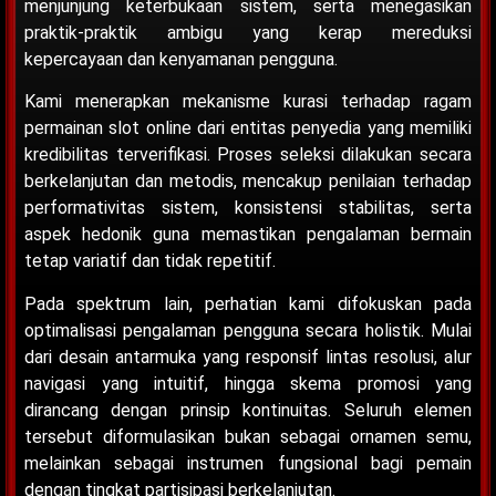
menjunjung keterbukaan sistem, serta menegasikan
praktik-praktik ambigu yang kerap mereduksi
kepercayaan dan kenyamanan pengguna.
Kami menerapkan mekanisme kurasi terhadap ragam
permainan slot online dari entitas penyedia yang memiliki
kredibilitas terverifikasi. Proses seleksi dilakukan secara
berkelanjutan dan metodis, mencakup penilaian terhadap
performativitas sistem, konsistensi stabilitas, serta
aspek hedonik guna memastikan pengalaman bermain
tetap variatif dan tidak repetitif.
Pada spektrum lain, perhatian kami difokuskan pada
optimalisasi pengalaman pengguna secara holistik. Mulai
dari desain antarmuka yang responsif lintas resolusi, alur
navigasi yang intuitif, hingga skema promosi yang
dirancang dengan prinsip kontinuitas. Seluruh elemen
tersebut diformulasikan bukan sebagai ornamen semu,
melainkan sebagai instrumen fungsional bagi pemain
dengan tingkat partisipasi berkelanjutan.