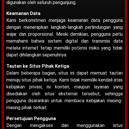
digunakan oleh seluruh pengunjung.
Keamanan Data
Kami berkomitmen menjaga keamanan data pengguna
dengan menerapkan langkah-langkah perlindungan yang
wajar dan proporsional. Meski demikian, pengguna perlu
memahami bahwa sistem digital dan transmisi data
melalui internet tetap memiliki potensi risiko yang tidak
dapat dihilangkan sepenuhnya.
Tautan ke Situs Pihak Ketiga
Dalam beberapa bagian, situs ini dapat memuat tautan
menuju situs pihak ketiga. Kami tidak memiliki kendali atas
kebijakan privasi, isi konten, maupun layanan yang
disediakan oleh situs eksternal tersebut, sehingga
pengguna disarankan untuk membaca kebijakan masing-
masing pihak terkait.
Persetujuan Pengguna
Dengan mengakses dan menggunakan situs